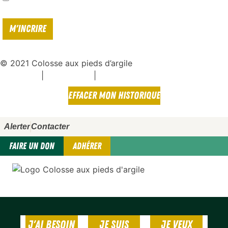
politique de confidentialité*
© 2021 Colosse aux pieds d’argile
|
|
Espace presse
Mentions légales
Politique de confidentialité
EFFACER MON HISTORIQUE
Alerter
Contacter
FAIRE UN DON
ADHÉRER
J'AI BESOIN
JE SUIS
JE VEUX