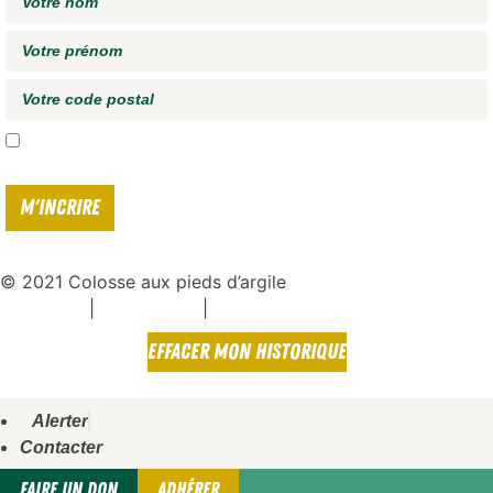
J'accepte de recevoir vos e-mails et confirme avoir pris connaissance de
votre
politique de confidentialité*
© 2021 Colosse aux pieds d’argile
|
|
Espace presse
Mentions légales
Politique de confidentialité
EFFACER MON HISTORIQUE
Alerter
Contacter
FAIRE UN DON
ADHÉRER