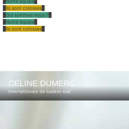
Notre équipe
Ils sont colosses
Qui sommes-nous ?
Notre équipe
Ils sont colosses
CÉLINE DUMERC
Internationale de basket-ball