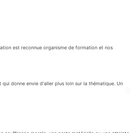
ociation est reconnue organisme de formation et nos
qui donne envie d'aller plus loin sur la thématique. Un
C'e
né
Je