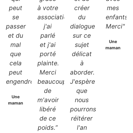
peut
à votre
créer
mes
se
association,
du
enfants.
passer
j'ai
dialogue
Merci"
et du
parlé
sur ce
Une
mal
et j'ai
sujet
maman
que
porté
délicat
cela
plainte.
à
peut
Merci
aborder.
engendrer.”
beaucoup
J'espère
de
que
Une
m'avoir
nous
maman
libéré
pourrons
de ce
réitérer
poids.”
l'an