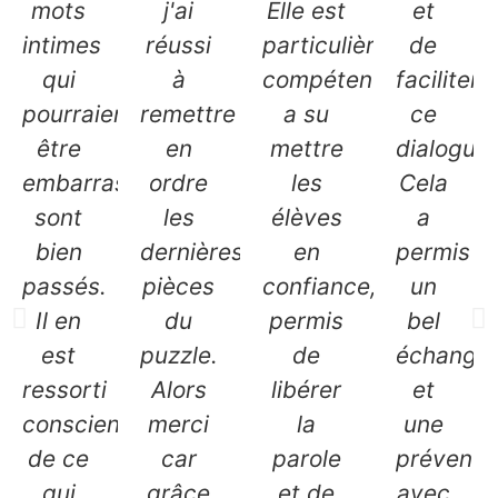
mots
j'ai
Elle est
et
intimes
réussi
particulièrement
de
qui
à
compétente,
faciliter
pourraient
remettre
a su
ce
être
en
mettre
dialogue.
embarrassants
ordre
les
Cela
sont
les
élèves
a
bien
dernières
en
permis
passés.
pièces
confiance,
un
Il en
du
permis
bel
est
puzzle.
de
échange
ressorti
Alors
libérer
et
conscient
merci
la
une
de ce
car
parole
préventi
qui
grâce
et de
avec