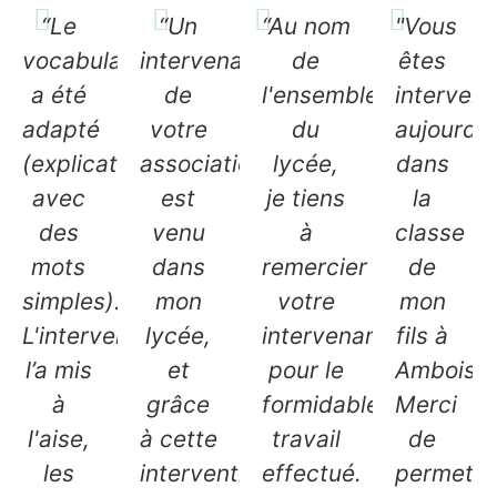
“Le
“Un
“Au nom
"Vous
vocabulaire
intervenant
de
êtes
a été
de
l'ensemble
interven
adapté
votre
du
aujourd'h
(explications
association
lycée,
dans
avec
est
je tiens
la
des
venu
à
classe
mots
dans
remercier
de
simples).
mon
votre
mon
L'intervenante
lycée,
intervenante
fils à
l’a mis
et
pour le
Amboise.
à
grâce
formidable
Merci
l'aise,
à cette
travail
de
les
intervention,
effectué.
permettr