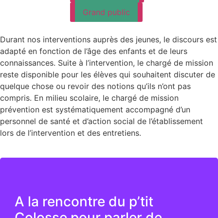
Grand public
Durant nos interventions auprès des jeunes, le discours est
adapté en fonction de l’âge des enfants et de leurs
connaissances. Suite à l’intervention, le chargé de mission
reste disponible pour les élèves qui souhaitent discuter de
quelque chose ou revoir des notions qu’ils n’ont pas
compris. En milieu scolaire, le chargé de mission
prévention est systématiquement accompagné d’un
personnel de santé et d’action social de l’établissement
lors de l’intervention et des entretiens.
Programme
A la rencontre du p’tit
C’est quoi la protection des enfants
Colosse pour parler de
Savoir identifier les émotions primaires