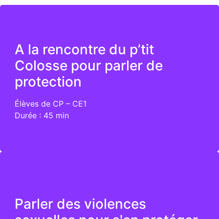
Programme
A la rencontre du p’tit
C’est quoi la protection des enfants
Colosse pour parler de
Savoir identifier les émotions primaires
Jeux des situations : aider le p’tit Colosse à se
protection
protéger
Identifier les personnes de confiance
Élèves de CP – CE1
Durée : 45 min
Voir le programme
Programme
Parler des violences
Le témoignage de Sébastien Boueilh
Les parties intimes et le consentement