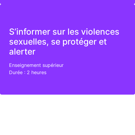
L’association Colosse aux pieds d’argile et le
témoignage de Sébastien Boueilh
Les infractions à caractère sexuel
S’informer sur les violences
Le bizutage
sexuelles, se protéger et
Le consentement
alerter
Le sexisme
Enseignement supérieur
Durée : 2 heures
La pédocriminalité
La victime et ses traumatismes : les
conséquences et les signaux d’alerte
Recevoir la parole et alerter