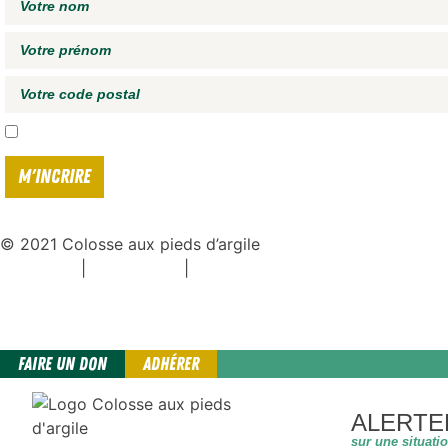
J'accepte de recevoir vos e-mails et confirme avoir pris connaissance de
votre politique 
© 2021 Colosse aux pieds d’argile
|
|
Espace presse
Mentions légales
Politique de confidentialité
FAIRE UN DON
ADHÉRER
ALERTE
sur une situati