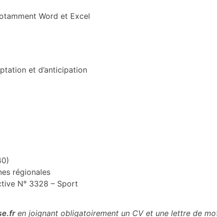
, notamment Word et Excel
tation et d’anticipation
40)
nes régionales
ctive N° 3328 – Sport
e.fr
en joignant
obligatoirement
un CV et une lettre de mot