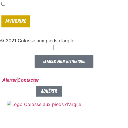
J'accepte de recevoir vos e-mails et confirme avoir pris connaissance de
votre
politique de confidentialité*
© 2021 Colosse aux pieds d’argile
|
|
Espace presse
Mentions légales
Politique de confidentialité
Effacer mon historique
Alerter
Contacter
FAIRE UN DON
ADHÉRER