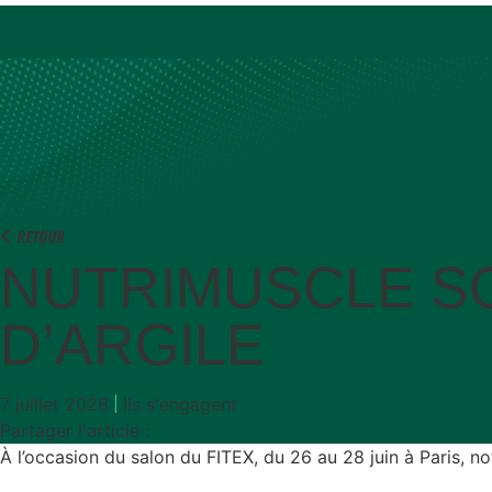
Retour
NUTRIMUSCLE SO
D’ARGILE
7 juillet 2026
Ils s'engagent
Partager l'article :
À l’occasion du salon du FITEX, du 26 au 28 juin à Paris, n