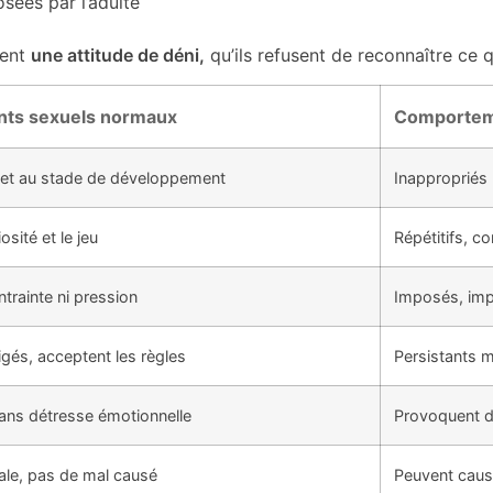
sées par l’adulte
vent
une attitude de déni,
qu’ils refusent de reconnaître ce qu
ts sexuels normaux
Comporteme
 et au stade de développement
Inappropriés
osité et le jeu
Répétitifs, c
trainte ni pression
Imposés, impl
igés, acceptent les règles
Persistants m
ans détresse émotionnelle
Provoquent de
le, pas de mal causé
Peuvent caus