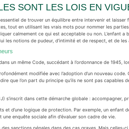
ES SONT LES LOIS EN VIGU
ssentiel de trouver un équilibre entre intervenir et laisser
tes, tout en utilisant les vrais mots pour nommer les parties
liquer calmement ce qui est acceptable ou non. L’enfant a b
 lui les notions de pudeur, d’intimité et de respect, et de l
ineurs
i dans un même Code, succédant à l’ordonnance de 1945, lo
 profondément modifiée avec l’adoption d’un nouveau code.
dire que l’on part du principe qu’ils ne sont pas capables 
(PJJ) s’inscrit dans cette démarche globale : accompagner, 
ants et d’une logique de protection. Par exemple, un enfan
t une enquête sociale afin d’évaluer son cadre de vie.
es sanctions pénales dans des cas graves. Mais celles-ci re