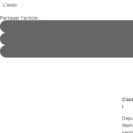
L'asso
Partager l'article :
C’es
!
Depu
Watt
sensi