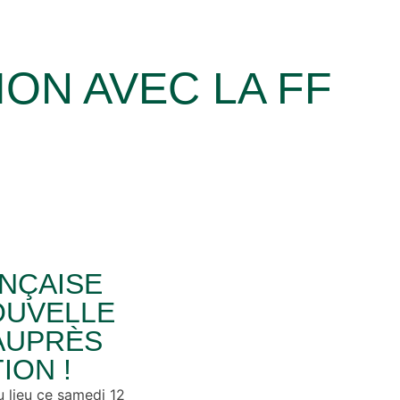
ON AVEC LA FF
NÇAISE
OUVELLE
AUPRÈS
ION !
u lieu ce samedi 12