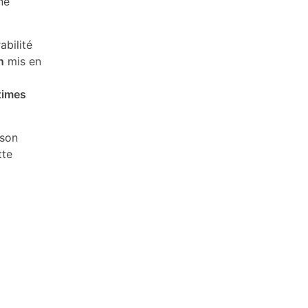
ne
abilité
n
mis en
times
 son
tte