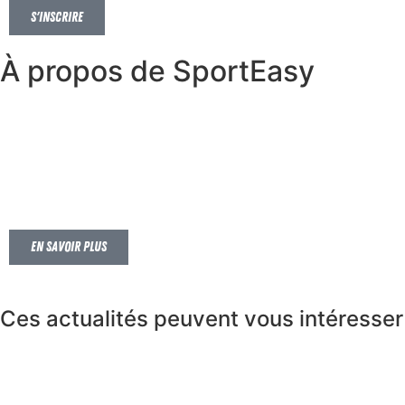
S'inscrire
À propos de SportEasy
SportEasy est l’application de référence pour la gestion
des clubs sportifs amateurs, facilitant l’organisation et la
communication entre dirigeants, entraîneurs et joueurs.
Avec plus de 3,8 millions d’utilisateurs, SportEasy
accompagne les clubs dans leur développement au
quotidien.
En savoir plus
Ces actualités peuvent vous intéresser